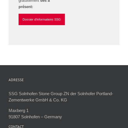
gratuitement
dès à
présent:
Dossier d’informations SSG
ADRESSE
SSG Solnhofen Stone Group ZN der Solnhofer Portland-
Zementwerke GmbH & Co. KG
Maxberg 1
91807 Solnhofen – Germany
CONTACT