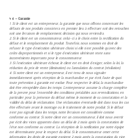
§ 6 – Garantie
1. Si le client est un entrepreneur, la garantie que nous offrons concernant les
défauts de nos produits consistera en premier lieu à effectuer soit des retouches
soit une livraison de remplacement, décision qui nous reviendra.
2. Si le client est un consommateur, celui-ci a le choix entre la rectification du
défaut et le remplacement du produit. Toutefois, nous sommes en droit de
refuser le type d’exécution ultérieure choisi si elle n’est possible qu’avec des
coûts disproportionnés et si le type d’exécution ultérieure reste sans
inconvénients importants pour le consommateur.
3. Si l’exécution ultérieure échoue, le client est en droit d’exiger, selon la loi, la
réduction du prix de vente (diminution) ou l’annulation du contrat (résiliation).
4. Si notre client est un entrepreneur, il est tenu de nous signaler
immédiatement après réception de la marchandise et par écrit, faute de quoi
toute prétention à garantie est exclue. Pour respecter le délai, la marchandise
doit être réexpédiée dans les temps. L’entrepreneur assume la charge complète
de la preuve pour l’ensemble des conditions préalables aux revendications, en
particulier pour la présence du défaut même, le moment de sa constatation et la
validité du délai de réclamation. Une réclamation éventuelle doit dans tous les cas
être effectuée avant le montage ou le traitement de notre produit. Si le défaut
n’est pas signalé dans les temps, notre livraison est considérée comme
conforme au contrat. Si notre client est un consommateur, il doit nous avertir
par écrit des vices apparents dans un délai de 2 mois après la constatation de
l’état non conforme au contrat. La réception de la notification par notre équipe
est déterminante pour le respect du délai. Si le consommateur omet cette
information, les droits de garantie expirent 2 mois après la constatation du vice.