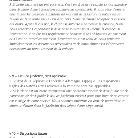
5. Si notre client est un entrepreneur, il est en droit de revendre la marchandise
dans le cadre d’une transaction commerciale convenable. Il nous cède d’ores et
déjà toutes les créances à hauteur du montant de la facture résultant en sa
faveur de la revente vis-à-vis d’un tiers. Nous déclarons accepter la cession
des droits. Après la cession, le client est autorisé à percevoir la créance. Nous
nous réservons cependant le droit de recouvrer nous-même la créance si
l’entrepreneur ne fait pas régulièrement honneur à ses obligations de paiement
et s’il est en retard de paiement. L’entrepreneur est tenu de nous remettre
immédiatement les documents nécessaires et de nous donner les informations
nécessaires au recouvrement de la créance.
§ 9 – Lieu de juridiction, droit applicable
1. Le droit de la République Fédérale d’Allemagne s’applique. Les dispositions
légales des Nations Unies relatives à la vente ne sont pas applicables.
2. Si le client est un cadre commercial, une personne morale de droit public ou de
patrimoine de droit public, le lieu de juridiction exclusif pour tout litige de ce contrat
est le siège de notre société. Nous sommes toutefois en droit de poursuivre le
donneur d’ordre dans la juridiction dont dépend son siège social.
§ 10 – Dispositions finales