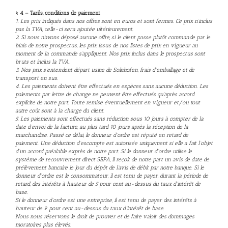
§ 4 – Tarifs, conditions de paiement
1. Les prix indiqués dans nos offres sont en euros et sont fermes. Ce prix n’inclus
pas la TVA, celle-ci sera ajoutée ultérieurement.
2. Si nous n’avons déposé aucune offre, si le client passe plutôt commande par le
biais de notre prospectus, les prix issus de nos listes de prix en vigueur au
moment de la commande s’appliquent. Nos prix inclus dans le prospectus sont
bruts et inclus la TVA.
3. Nos prix s’entendent départ usine de Solnhofen, frais d’emballage et de
transport en sus.
4. Les paiements doivent être effectués en espèces sans aucune déduction. Les
paiements par lettre de change ne peuvent être effectués qu’après accord
explicite de notre part. Toute remise éventuellement en vigueur et/ou tout
autre coût sont à la charge du client.
5. Les paiements sont effectués sans réduction sous 10 jours à compter de la
date d’envoi de la facture, au plus tard 10 jours après la réception de la
marchandise. Passé ce délai, le donneur d’ordre est réputé en retard de
paiement. Une déduction d’escompte est autorisée uniquement si elle a fait l’objet
d’un accord préalable exprès de notre part. Si le donneur d’ordre utilise le
système de recouvrement direct SEPA, il reçoit de notre part un avis de date de
prélèvement bancaire le jour du dépôt de l’avis de débit par notre banque. Si le
donneur d’ordre est le consommateur, il est tenu de payer, durant la période de
retard, des intérêts à hauteur de 5 pour cent au-dessus du taux d’intérêt de
base.
Si le donneur d’ordre est une entreprise, il est tenu de payer des intérêts à
hauteur de 9 pour cent au-dessus du taux d’intérêt de base.
Nous nous réservons le droit de prouver et de faire valoir des dommages
moratoires plus élevés.