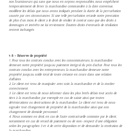
nos fournisseurs qui, sans que nous en soyons responsables, nous empêchent
temporairement de livrer la marchandise commandée à la date convenue,
modifient les délais que nous avons indiqués pendant la durée de la perturbation
causée par ces circonstances. Si une telle perturbation retarde notre prestation
de plus d’un mois, le client a le droit de résilier le contrat sans que des droits à
dommages et intérêts ne lui reviennent. D’autres droits éventuels de résiliation
restent inchangés.
§ 8 – Réserve de propriété
1. Pour tous les contrats conclus avec les consommateurs, la marchandise
demeure notre propriété jusqu’au paiement intégral du prix d’achat. Pour tous les
contrats conclus avec les entrepreneurs, la marchandise demeure notre
propriété jusqu’au solde total de toute créance en cours dans une relation
d’affaires.
2. Le client est tenu de manipuler avec soin la marchandise et de la stocker
correctement.
3. Le client est tenu de nous informer dans les plus brefs délais tout accès de
tiers à la marchandise, par exemple en cas de saisie ainsi que toutes
détériorations ou destructions de la marchandise. Le client est tenu de nous
signaler tout changement de propriété de la marchandise ainsi que son
changement de domicile personnel.
4. Nous sommes en droit, en cas de faute contractuelle commise par le client,
notamment en cas de retard de paiement ou de non-respect d’une obligation
selon les paragraphes 3 et 4 de cette disposition et de demander la restitution de
la marchandise.