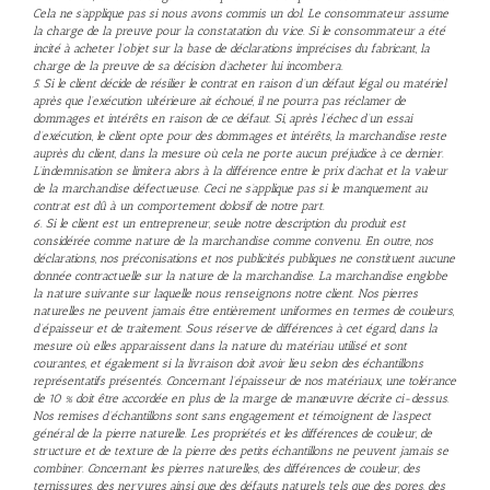
Cela ne s’applique pas si nous avons commis un dol. Le consommateur assume
la charge de la preuve pour la constatation du vice. Si le consommateur a été
incité à acheter l’objet sur la base de déclarations imprécises du fabricant, la
charge de la preuve de sa décision d’acheter lui incombera.
5. Si le client décide de résilier le contrat en raison d’un défaut légal ou matériel
après que l’exécution ultérieure ait échoué, il ne pourra pas réclamer de
dommages et intérêts en raison de ce défaut. Si, après l’échec d’un essai
d’exécution, le client opte pour des dommages et intérêts, la marchandise reste
auprès du client, dans la mesure où cela ne porte aucun préjudice à ce dernier.
L’indemnisation se limitera alors à la différence entre le prix d’achat et la valeur
de la marchandise défectueuse. Ceci ne s’applique pas si le manquement au
contrat est dû à un comportement dolosif de notre part.
6. Si le client est un entrepreneur, seule notre description du produit est
considérée comme nature de la marchandise comme convenu. En outre, nos
déclarations, nos préconisations et nos publicités publiques ne constituent aucune
donnée contractuelle sur la nature de la marchandise. La marchandise englobe
la nature suivante sur laquelle nous renseignons notre client. Nos pierres
naturelles ne peuvent jamais être entièrement uniformes en termes de couleurs,
d’épaisseur et de traitement. Sous réserve de différences à cet égard, dans la
mesure où elles apparaissent dans la nature du matériau utilisé et sont
courantes, et également si la livraison doit avoir lieu selon des échantillons
représentatifs présentés. Concernant l’épaisseur de nos matériaux, une tolérance
de 10 % doit être accordée en plus de la marge de manœuvre décrite ci-dessus.
Nos remises d’échantillons sont sans engagement et témoignent de l’aspect
général de la pierre naturelle. Les propriétés et les différences de couleur, de
structure et de texture de la pierre des petits échantillons ne peuvent jamais se
combiner. Concernant les pierres naturelles, des différences de couleur, des
ternissures, des nervures ainsi que des défauts naturels tels que des pores, des