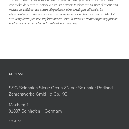
1. Si certaines dispositions du contrat avec le client, y compris nos conditions
générales de vente venaient à être ou devenir totalement ou partiellement non
valides, la validités des autres dispositions n’en serait pas affectée. La
réglementation nulle et non avenue partiellement ou dans son ensemble doit
être remplacée par une réglementation dont la réussite économique s’approche
le plus possible de celui de la nulle et non avenue.
ADRESSE
SSG Solnhofen Stone Group ZN der Solnhofer Portland-
Zementwerke GmbH & Co. KG
Maxberg 1
91807 Solnhofen – Germany
CONTACT