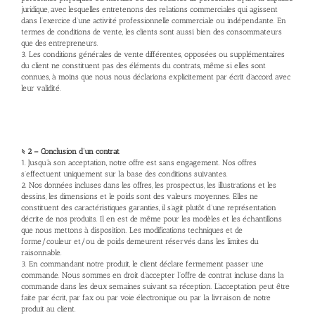
juridique, avec lesquelles entretenons des relations commerciales qui agissent
dans l’exercice d’une activité professionnelle commerciale ou indépendante. En
termes de conditions de vente, les clients sont aussi bien des consommateurs
que des entrepreneurs.
3. Les conditions générales de vente différentes, opposées ou supplémentaires
du client ne constituent pas des éléments du contrats, même si elles sont
connues, à moins que nous nous déclarions explicitement par écrit d’accord avec
leur validité.
§ 2 – Conclusion d’un contrat
1. Jusqu’à son acceptation, notre offre est sans engagement. Nos offres
s’effectuent uniquement sur la base des conditions suivantes.
2. Nos données incluses dans les offres, les prospectus, les illustrations et les
dessins, les dimensions et le poids sont des valeurs moyennes. Elles ne
constituent des caractéristiques garanties, il s’agit plutôt d’une représentation
décrite de nos produits. Il en est de même pour les modèles et les échantillons
que nous mettons à disposition. Les modifications techniques et de
forme/couleur et/ou de poids demeurent réservés dans les limites du
raisonnable.
3. En commandant notre produit, le client déclare fermement passer une
commande. Nous sommes en droit d’accepter l’offre de contrat incluse dans la
commande dans les deux semaines suivant sa réception. L’acceptation peut être
faite par écrit, par fax ou par voie électronique ou par la livraison de notre
produit au client.