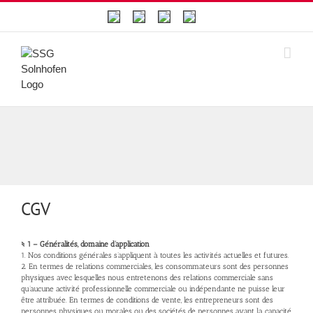
Skip
to
content
CGV
§ 1 – Généralités, domaine d’application
1. Nos conditions générales s’appliquent à toutes les activités actuelles et futures.
2. En termes de relations commerciales, les consommateurs sont des personnes
physiques avec lesquelles nous entretenons des relations commerciale sans
qu’aucune activité professionnelle commerciale ou indépendante ne puisse leur
être attribuée. En termes de conditions de vente, les entrepreneurs sont des
personnes physiques ou morales ou des sociétés de personnes ayant la capacité