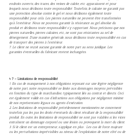
endroits ouverts, des traces, des veines de calcite, etc. apparaissent et pour
lesquels nous déclinons toute responsabilité. Toutefois, le calcaire ne garantit pas
une protection absolue contre le gel et nous déclinons également toute
responsabilité pour cela. Les pierres naturelles ne peuvent être transformées
qu’à l’extérieur. Nous ne pouvons garantir la résistance au gel absolue du
produit et déclinons toute responsabilité s’y rapportant. Nous précisons que nos
pierres naturelles, pierres calcaires, etc., ne sont pas résistantes au sel de
déneigement. D’une manière générale, nous déclinons toute responsabilité en cas
de transport des pierres à l’extérieur.
7. Le client ne reçoit aucune garantie de notre part au sens juridique. Les
garanties éventuelles du fabricant restent inchangées.
§ 7 – Limitations de responsabilité
1. En cas de manquement à nos obligations reposant sur une légère négligence
de notre part, notre responsabilité se limite aux dommages moyens prévisibles
en fonction du type de marchandise, typiquement liés au contrat et directs. Ceci
est également valide en cas d’infractions aux obligations par négligence minime
de nos représentants légaux ou agents d’exécution.
2. Les limitations de responsabilité précédemment mentionnées ne concernent
toutefois pas les pas les droits éventuels du client résultant de la responsabilité
produit. En outre, les limitations de responsabilité ne sont pas valables si les vices
entraînent un dommage corporel ou une lésion ou provoquent la mort du client.
3. Si le client est un entrepreneur, s’applique en plus : Les cas de force majeure
ou les perturbations imprévisibles au niveau de l’exploitation de notre côté ou de