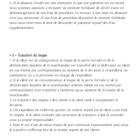
6. Si le donneur d’ordre est une entreprise et que son paiement est en retard,
nous sommes autorisés à réclamer un montant forfaitaire de 40,00 euros en
dédommagement de nos frais de procédure. Le recours à une mise en demeure
n’est pas nécessaire. Si nos frais de procédure dépassent le montant forfaitaire,
nous nous réservons le droit de demander le paiement séparé des frais
supplémentaires.
§ 5 – Transfert du risque
1. Si le client est un entrepreneur, le risque de la perte fortuite et de la
détérioration inopinée de la marchandise est transféré dès la délivrance au client,
en cas d’achat par correspondance au moment de la livraison à l’expéditeur, au
camionneur ou à la personne en charge de l’expédition.
2. Si le client est un consommateur, le risque de la perte fortuite et de la
détérioration inopinée de la marchandise achetée, même en cas d’achat par
correspondance n’est transféré à l’acheteur qu’au moment de la remise de la
marchandise.
3. Le transfert des risques a lieu même si le client tarde à réceptionner la
livraison.
4. Un expédition ne s’effectue qu’avec un contrat séparé par le client à ses frais
et risques. Si le client souhaite une assurance de transport, il doit la souscrire
sous sa propre responsabilité.
5. Dans le cas d’une livraison franco de port convenue expressément avec nous,
le transfert s’effectue lors de la remise auprès de nos clients.