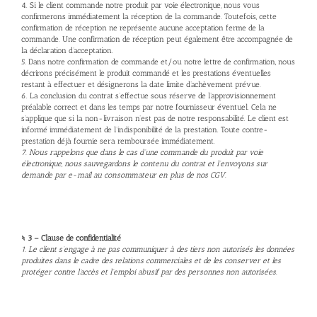
4. Si le client commande notre produit par voie électronique, nous vous
confirmerons immédiatement la réception de la commande. Toutefois, cette
confirmation de réception ne représente aucune acceptation ferme de la
commande. Une confirmation de réception peut également être accompagnée de
la déclaration d’acceptation.
5. Dans notre confirmation de commande et/ou notre lettre de confirmation, nous
décrirons précisément le produit commandé et les prestations éventuelles
restant à effectuer et désignerons la date limite d’achèvement prévue.
6. La conclusion du contrat s’effectue sous réserve de l’approvisionnement
préalable correct et dans les temps par notre fournisseur éventuel. Cela ne
s’applique que si la non-livraison n’est pas de notre responsabilité. Le client est
informé immédiatement de l’indisponibilité de la prestation. Toute contre-
prestation déjà fournie sera remboursée immédiatement.
7. Nous rappelons que dans le cas d’une commande du produit par voie
électronique, nous sauvegardons le contenu du contrat et l’envoyons sur
demande par e-mail au consommateur en plus de nos CGV.
§ 3 – Clause de confidentialité
1. Le client s’engage à ne pas communiquer à des tiers non autorisés les données
produites dans le cadre des relations commerciales et de les conserver et les
protéger contre l’accès et l’emploi abusif par des personnes non autorisées.