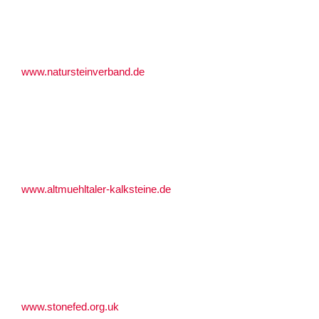
www.natursteinverband.de
www.altmuehltaler-kalksteine.de
www.stonefed.org.uk