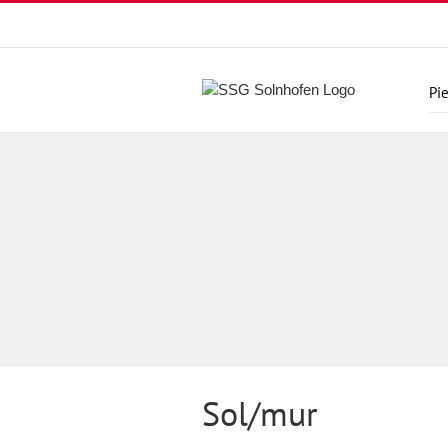
Skip
to
content
Pie
Sol/mur