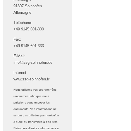
91807 Solnhofen
Allemagne
Téléphone:
+49 9145 601-300
Fax:
+49 9145 601-333
E-Mail:
info@ssg-solnhofen.de
Internet:
www.ssg-solnhofen.fr
Nous utilisons vos coordonnées
uniquement afin que nous
puissions vous envoyer les
documents. Vos informations ne
seront pas utilisées par quelqu’un
d’autre ou transmises à des tiers.
Retrouvez d’autres informations à